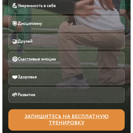
💪
Уверенность в себе
🎯
Дисциплину
🤝
Друзей
😄
Счастливые эмоции
❤️
Здоровье
🌱
Развитие
ЗАПИШИТЕСЬ НА БЕСПЛАТНУЮ
ТРЕНИРОВКУ