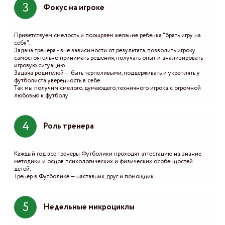
3
Фокус на игроке
Приветствуем смелость и поощряем желание ребенка "брать игру на
себя".
Задача тренера - вне зависимости от результата, позволить игроку
самостоятельно принимать решения, получать опыт и анализировать
игровую ситуацию.
Задача родителей — быть терпеливыми, поддерживать и укреплять у
футболиста уверенность в себе.
Так мы получим смелого, думающего, техничного игрока с огромной
любовью к футболу.
4
Роль тренера
Каждый год все тренеры Футболики проходят аттестацию на знание
методики и основ психологических и физических особенностей
детей.
Тренер в Футболике — наставник, друг и помощник.
5
Недельные микроциклы